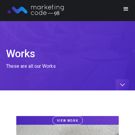
Works
These are all our Works
VIEW WORK